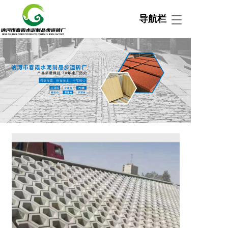
导航栏
T
o
g
g
l
e
n
a
v
i
g
a
t
i
o
n