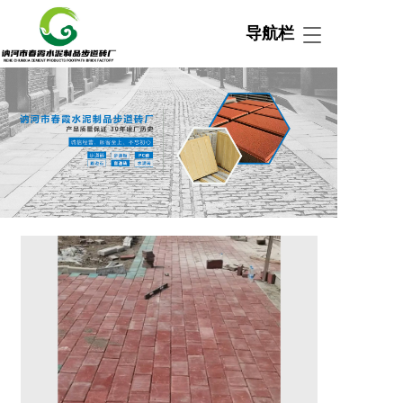
导航栏
T
o
g
g
l
e
n
a
v
i
g
a
t
i
o
n