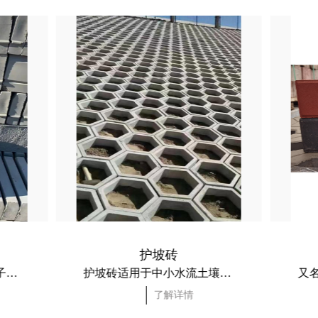
护坡砖
本厂路边石是纯水泥、沙子制作而成。用于路面边缘的界石，也称道牙石或缘石，它是在路面上区分车行道、人行道、绿地、隔离带和道路其他部分的界线，起到保障行人、车辆交通安全和保证路面边缘整齐的作用。
护坡砖适用于中小水流土壤侵蚀的联锁铺面，独特联锁设计式护土砖，铺面在水流作用下具有良好的整体稳定性。
了解详情