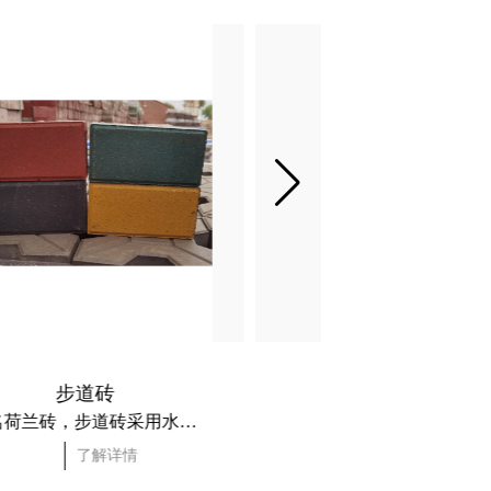
步道砖
步道板
又名荷兰砖，步道砖采用水泥，优质沙子，氧化铁红等各种颜色制成，加入水搅拌。具有降噪、调节气候、提高空气质量。现如今被广泛用于小区、人行道、机场、城市道路等工程的改造中，同时解决了因下雨导致路面积水，很好的解决了地下水源问题，为城市环境和市区绿化植物得生产提供了条件。 本厂生产步道砖耐磨性、抗压性强、不掉色、防滑、方便修补特点。
了解详情
了解详情