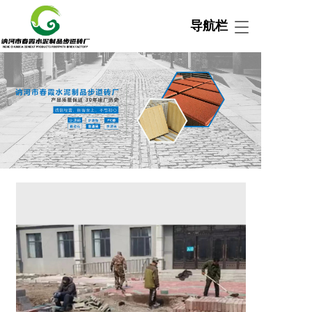
导航栏
T
o
g
g
l
e
n
a
v
i
g
a
t
i
o
n